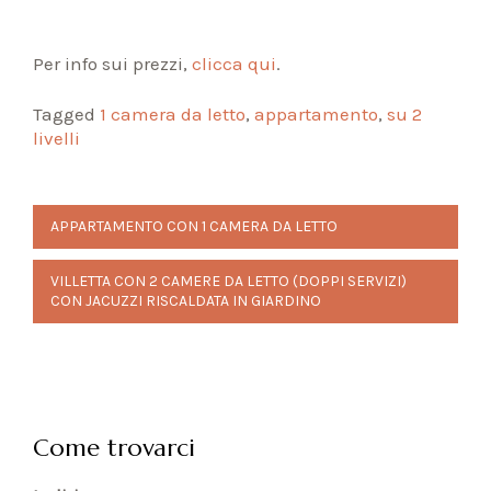
Per info sui prezzi,
clicca qui
.
Tagged
1 camera da letto
,
appartamento
,
su 2
livelli
Navigazione
APPARTAMENTO CON 1 CAMERA DA LETTO
articoli
VILLETTA CON 2 CAMERE DA LETTO (DOPPI SERVIZI)
CON JACUZZI RISCALDATA IN GIARDINO
Come trovarci